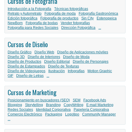
Cursos de Fotografía
Introducción a la Fotografía
Técnicas fotográficas
Retrato y Autorretrato
Fotografía de moda
Fotografía Gastronómica
Edición fotográfica
Fotografía de productos
Sin City
Estenopeica
NewBorn
Fotografía de bodas
Vender fotografías
Fotografía para Redes Sociales
Dirección Fotográfica
...
Cursos de Diseño
Diseño Gráfico
Diseño Web
Diseño de Aplicaciones móviles
Diseño 3D
Diseño de Interiores
Diseño de Moda
Diseño de Productos
Diseño Editorial
Diseño de Personajes
Diseño de Estampados
Diseño de Texturas
Diseño de Videojuegos
Ilustración
Infografías
Motion Graphic
GIF
Diseño de Letras
...
Cursos de Marketing
Posicionamiento en buscadores (SEO)
SEM
Facebook Ads
Blogging
Storytelling
Branding
CopyWriting
E-mail Marketing
Redes Sociales
Identidad Corporativa
Papelería Corporativa
Comercio Electrónico
Packaging
Logotipo
Community Manager
...