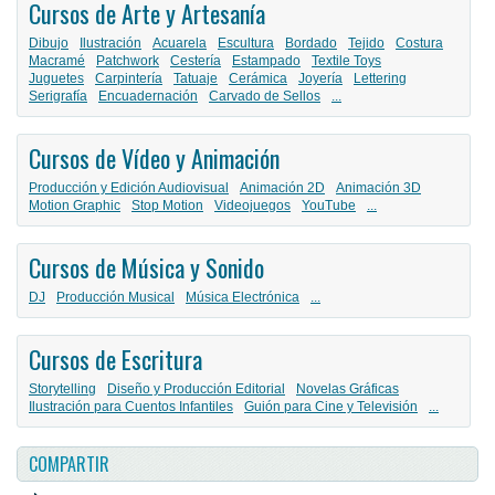
Cursos de Arte y Artesanía
Dibujo
Ilustración
Acuarela
Escultura
Bordado
Tejido
Costura
Macramé
Patchwork
Cestería
Estampado
Textile Toys
Juguetes
Carpintería
Tatuaje
Cerámica
Joyería
Lettering
Serigrafía
Encuadernación
Carvado de Sellos
...
Cursos de Vídeo y Animación
Producción y Edición Audiovisual
Animación 2D
Animación 3D
Motion Graphic
Stop Motion
Videojuegos
YouTube
...
Cursos de Música y Sonido
DJ
Producción Musical
Música Electrónica
...
Cursos de Escritura
Storytelling
Diseño y Producción Editorial
Novelas Gráficas
Ilustración para Cuentos Infantiles
Guión para Cine y Televisión
...
COMPARTIR