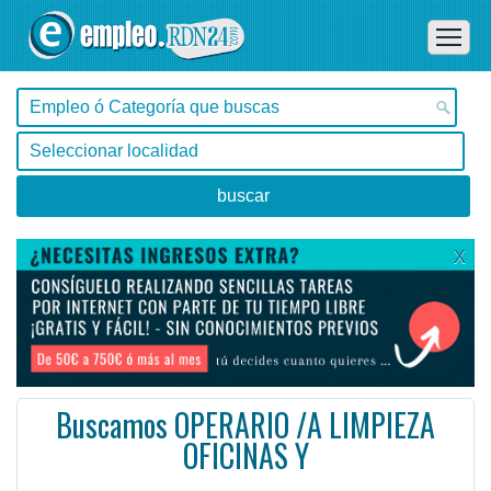
X
Buscamos OPERARIO /A LIMPIEZA
OFICINAS Y
Murcia, Cieza -
Ofertas de empleo de Limpieza en Cieza, Murcia - España
SOMOS PERSONAS QUE INTEGRAN A PERSONAS.
#Empleo #EmpleoEspaña #España #EmpleoMurcia #Murcia #EmpleoMurcia #Murcia #Job #JobSpain #Spain