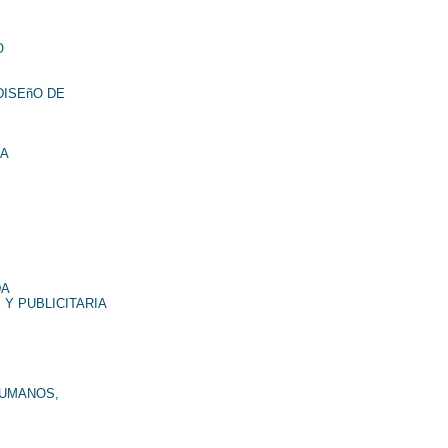
O
DISEñO DE
NA
DA
 Y PUBLICITARIA
HUMANOS,