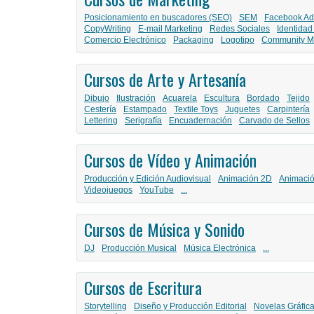
Posicionamiento en buscadores (SEO)
SEM
Facebook Ad
CopyWriting
E-mail Marketing
Redes Sociales
Identidad
Comercio Electrónico
Packaging
Logotipo
Community M
Cursos de Arte y Artesanía
Dibujo
Ilustración
Acuarela
Escultura
Bordado
Tejido
Cestería
Estampado
Textile Toys
Juguetes
Carpintería
Lettering
Serigrafía
Encuadernación
Carvado de Sellos
Cursos de Vídeo y Animación
Producción y Edición Audiovisual
Animación 2D
Animaci
Videojuegos
YouTube
...
Cursos de Música y Sonido
DJ
Producción Musical
Música Electrónica
...
Cursos de Escritura
Storytelling
Diseño y Producción Editorial
Novelas Gráfic