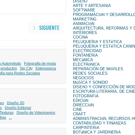
DISEñO
ARTE Y ARTESANíA
SOFTWARE
PROGRAMACIóN Y DESARROLL
MARKETING
ANIMACIóN
〉 SIGUIENTE
ARQUITECTURA, REFORMAS Y 
INTERIORES
COCINA
PELUQUERíA Y ESTéTICA
PELUQUERíA Y ESTéTICA CANI
ELECTRICIDAD
FONTANERíA
MECáNICA
y Autorretrato
Fotografía de moda
ELECTRóNICA
 productos
Sin City
Estenopeica
REPARACIÓN DE MóVILES
afía para Redes Sociales
REDES SOCIALES
NEGOCIOS
MúSICA Y SONIDO
DISEñO Y CONFECCIÓN DE MO
ESCRITURA LITERARIA, DE CINE
FOTOGRAFíA
EDICIóN
les
Diseño 3D
DIRECCIóN
s
Diseño Editorial
CINE
Texturas
Diseño de Videojuegos
CRAFT
tras
...
ADMINISTRACIóN, RECURSOS 
CONTABILIDAD Y FINANZAS
CARPINTERíA
BOTáNICA Y JARDINERíA