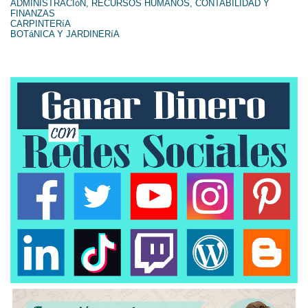
ADMINISTRACIóN, RECURSOS HUMANOS, CONTABILIDAD Y
FINANZAS
CARPINTERíA
BOTáNICA Y JARDINERíA