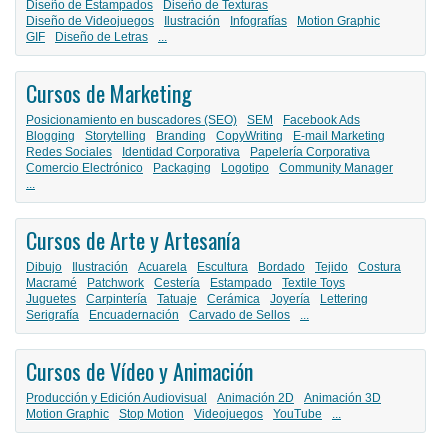
Diseño de Estampados
Diseño de Texturas
Diseño de Videojuegos
Ilustración
Infografías
Motion Graphic
GIF
Diseño de Letras
...
Cursos de Marketing
Posicionamiento en buscadores (SEO)
SEM
Facebook Ads
Blogging
Storytelling
Branding
CopyWriting
E-mail Marketing
Redes Sociales
Identidad Corporativa
Papelería Corporativa
Comercio Electrónico
Packaging
Logotipo
Community Manager
...
Cursos de Arte y Artesanía
Dibujo
Ilustración
Acuarela
Escultura
Bordado
Tejido
Costura
Macramé
Patchwork
Cestería
Estampado
Textile Toys
Juguetes
Carpintería
Tatuaje
Cerámica
Joyería
Lettering
Serigrafía
Encuadernación
Carvado de Sellos
...
Cursos de Vídeo y Animación
Producción y Edición Audiovisual
Animación 2D
Animación 3D
Motion Graphic
Stop Motion
Videojuegos
YouTube
...