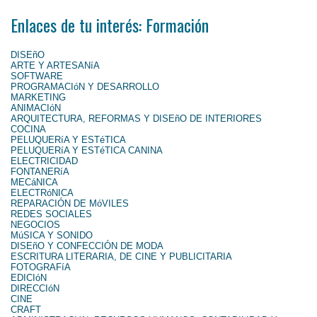
Enlaces de tu interés: Formación
DISEñO
ARTE Y ARTESANíA
SOFTWARE
PROGRAMACIóN Y DESARROLLO
MARKETING
ANIMACIóN
ARQUITECTURA, REFORMAS Y DISEñO DE INTERIORES
COCINA
PELUQUERíA Y ESTéTICA
PELUQUERíA Y ESTéTICA CANINA
ELECTRICIDAD
FONTANERíA
MECáNICA
ELECTRóNICA
REPARACIÓN DE MóVILES
REDES SOCIALES
NEGOCIOS
MúSICA Y SONIDO
DISEñO Y CONFECCIÓN DE MODA
ESCRITURA LITERARIA, DE CINE Y PUBLICITARIA
FOTOGRAFíA
EDICIóN
DIRECCIóN
CINE
CRAFT