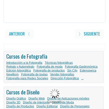
ANTERIOR 〈
〉 SIGUIENTE
Cursos de Fotografía
Introducción a la Fotografía
Técnicas fotográficas
Retrato y Autorretrato
Fotografía de moda
Fotografía Gastronómica
Edición fotográfica
Fotografía de productos
Sin City
Estenopeica
NewBorn
Fotografía de bodas
Vender fotografías
Fotografía para Redes Sociales
Dirección Fotográfica
...
Cursos de Diseño
Diseño Gráfico
Diseño Web
Diseño de Aplicaciones móviles
Cargando
Diseño 3D
Diseño de Interiores
Diseño de Moda
Diseño de Productos
Diseño Editorial
Diseño de Personajes