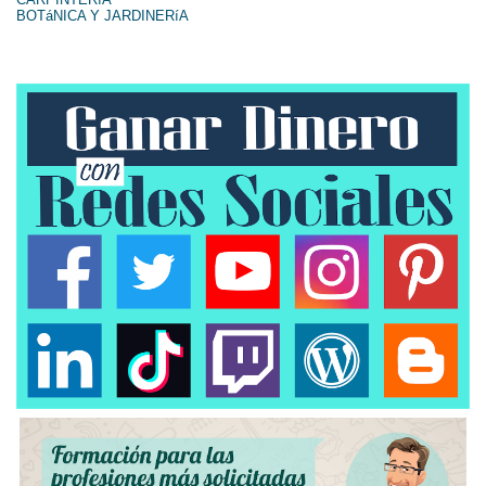
BOTáNICA Y JARDINERíA