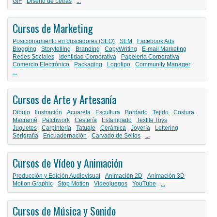
GIF
Diseño de Letras
...
Cursos de Marketing
Posicionamiento en buscadores (SEO)
SEM
Facebook Ads
Blogging
Storytelling
Branding
CopyWriting
E-mail Marketing
Redes Sociales
Identidad Corporativa
Papelería Corporativa
Comercio Electrónico
Packaging
Logotipo
Community Manager
...
Cursos de Arte y Artesanía
Dibujo
Ilustración
Acuarela
Escultura
Bordado
Tejido
Costura
Macramé
Patchwork
Cestería
Estampado
Textile Toys
Juguetes
Carpintería
Tatuaje
Cerámica
Joyería
Lettering
Serigrafía
Encuadernación
Carvado de Sellos
...
Cursos de Vídeo y Animación
Producción y Edición Audiovisual
Animación 2D
Animación 3D
Motion Graphic
Stop Motion
Videojuegos
YouTube
...
Cursos de Música y Sonido