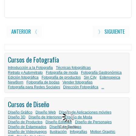
ANTERIOR 〈
〉 SIGUIENTE
Cursos de Fotografía
Introducción a la Fotografía
Técnicas fotográficas
Retrato y Autorretrato
Fotografía de moda
Fotografía Gastronómica
Edición fotográfica
Fotografía de productos
Sin City
Estenopeica
NewBorn
Fotografía de bodas
Vender fotografías
Fotografía para Redes Sociales
Dirección Fotográfica
...
Cursos de Diseño
Diseño Gráfico
Diseño Web
Diseño de Aplicaciones móviles
Diseño 3D
Diseño de Interiores
Diseño de Moda
Diseño de Productos
Diseño Editorial
Diseño de Personajes
Cargando
Diseño de Estampados
Diseño de Texturas
Diseño de Videojuegos
Ilustración
Infografías
Motion Graphic