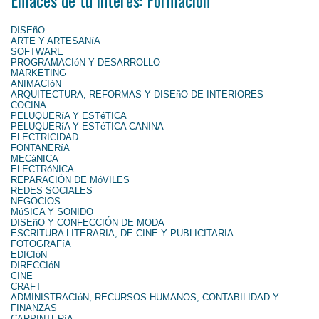
DISEñO
ARTE Y ARTESANíA
SOFTWARE
PROGRAMACIóN Y DESARROLLO
MARKETING
ANIMACIóN
ARQUITECTURA, REFORMAS Y DISEñO DE INTERIORES
COCINA
PELUQUERíA Y ESTéTICA
PELUQUERíA Y ESTéTICA CANINA
ELECTRICIDAD
FONTANERíA
MECáNICA
ELECTRóNICA
REPARACIÓN DE MóVILES
REDES SOCIALES
NEGOCIOS
MúSICA Y SONIDO
DISEñO Y CONFECCIÓN DE MODA
ESCRITURA LITERARIA, DE CINE Y PUBLICITARIA
FOTOGRAFíA
EDICIóN
DIRECCIóN
CINE
CRAFT
ADMINISTRACIóN, RECURSOS HUMANOS, CONTABILIDAD Y
FINANZAS
CARPINTERíA